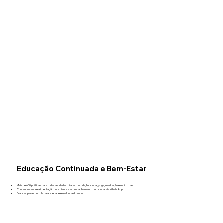
Educação Continuada e Bem-Estar
Mais de 600 práticas para todas as idades: pilates, corrida, funcional, yoga, meditação e muito mais
Conteúdos sobre alimentação consciente e acompanhamento nutricional via WhatsApp
Práticas para controle da ansiedade e melhoria do sono