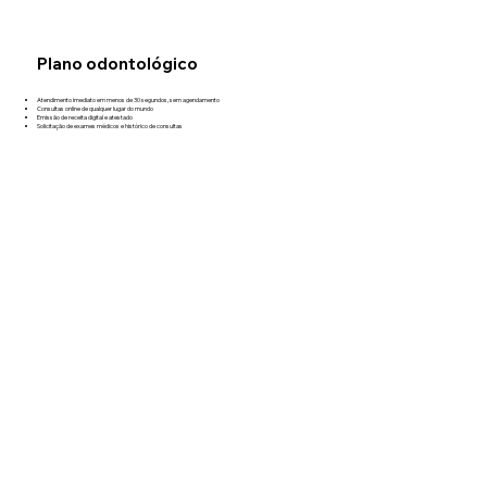
Plano odontológico
Atendimento imediato em menos de 30 segundos, sem agendamento
Consultas online de qualquer lugar do mundo
Emissão de receita digital e atestado
Solicitação de exames médicos e histórico de consultas