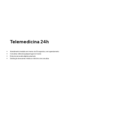
Telemedicina 24h
Atendimento imediato em menos de 30 segundos, sem agendamento
Consultas online de qualquer lugar do mundo
Emissão de receita digital e atestado
Solicitação de exames médicos e histórico de consultas