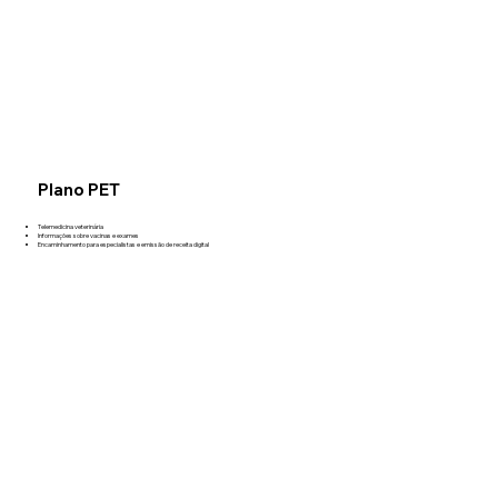
Plano PET
Telemedicina veterinária
Informações sobre vacinas e exames
Encaminhamento para especialistas e emissão de receita digital