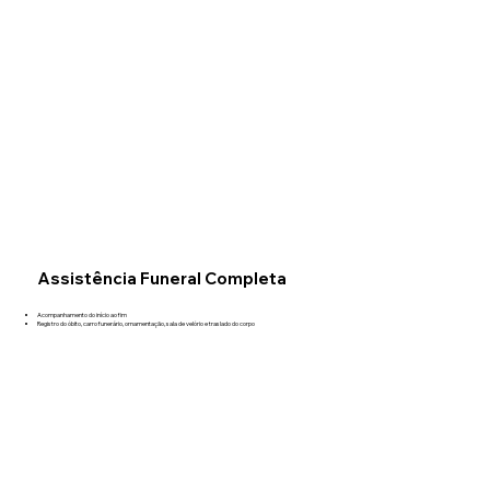
Assistência Funeral Completa
Acompanhamento do início ao fim
Registro do óbito, carro funerário, ornamentação, sala de velório e traslado do corpo